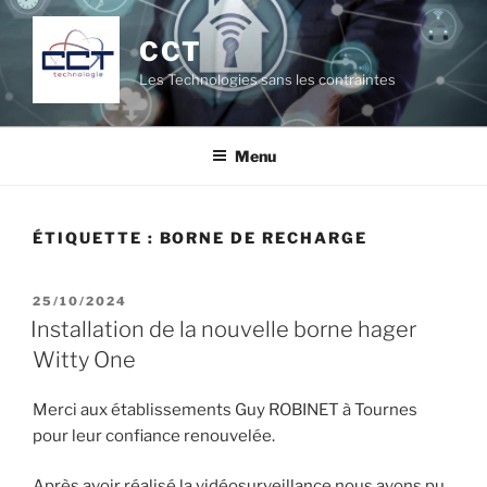
Aller
au
CCT
contenu
Les Technologies sans les contraintes
principal
Menu
ÉTIQUETTE :
BORNE DE RECHARGE
PUBLIÉ
25/10/2024
LE
Installation de la nouvelle borne hager
Witty One
Merci aux établissements Guy ROBINET à Tournes
pour leur confiance renouvelée.
Après avoir réalisé la vidéosurveillance nous avons pu